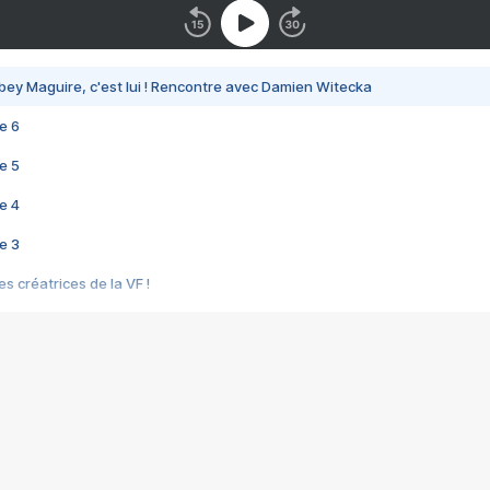
bey Maguire, c'est lui ! Rencontre avec Damien Witecka
e 6
e 5
e 4
e 3
s créatrices de la VF !
e 2
e 1
e Mektoub My Love arrive enfin ! Rencontre avec Shaïn Boumedine et Sal
i : après Toni en famille
elle réalise le bouleversant Dites lui que je l'aime