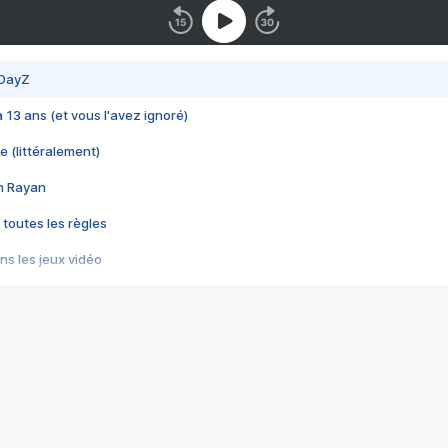
 DayZ
 a 13 ans (et vous l'avez ignoré)
e (littéralement)
im Rayan
 toutes les règles
s les jeux vidéo
us choquant de Rockstar ? - Le scandale BULLY
e plus moche de Steam
du RÊVE tourne au CAUCHEMAR
pendant 8 heures
it… à tort