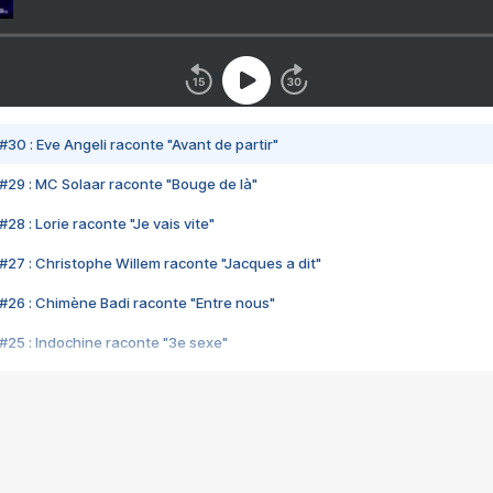
#30 : Eve Angeli raconte "Avant de partir"
#29 : MC Solaar raconte "Bouge de là"
28 : Lorie raconte "Je vais vite"
#27 : Christophe Willem raconte "Jacques a dit"
#26 : Chimène Badi raconte "Entre nous"
#25 : Indochine raconte "3e sexe"
#24 : Zaho raconte "C'est chelou"
#23 : Patrick Bruel raconte "Au café des délices"
#22 : Kyo raconte "Le chemin"