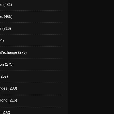
se (481)
es (465)
 (316)
04)
d'échange (279)
ion (279)
(267)
ges (233)
Rond (216)
 (202)