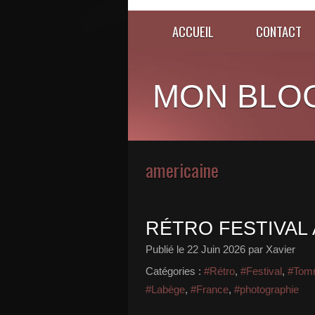
ACCUEIL
CONTACT
MON BLO
americaine
RÉTRO FESTIVAL 
Publié le
22 Juin 2026
par Xavier
Catégories :
#Rétro
,
#Festival
,
#Tom
#Labège
,
#France
,
#photographie