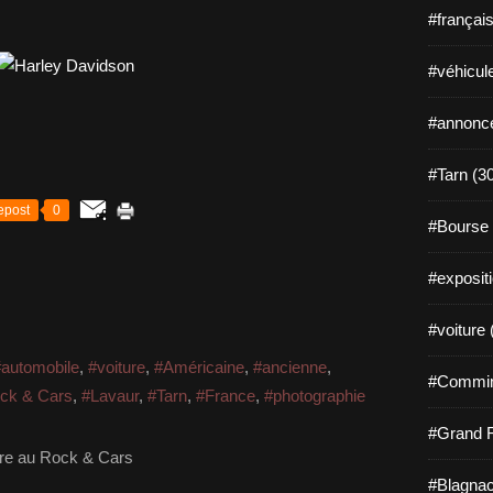
#françai
#véhicul
#annonce
#Tarn (3
epost
0
#Bourse 
#exposit
#voiture 
#automobile
,
#voiture
,
#Américaine
,
#ancienne
,
#Commin
ck & Cars
,
#Lavaur
,
#Tarn
,
#France
,
#photographie
#Grand 
ère au Rock & Cars
#Blagnac