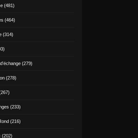
se (481)
es (464)
 (314)
03)
d'échange (279)
ion (278)
(267)
ges (233)
Rond (216)
 (202)