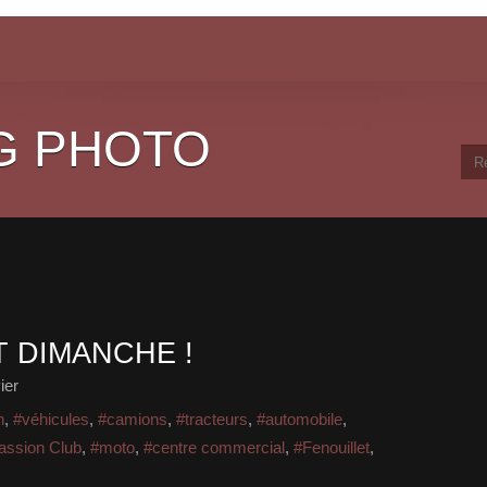
G PHOTO
T DIMANCHE !
ier
n
,
#véhicules
,
#camions
,
#tracteurs
,
#automobile
,
ssion Club
,
#moto
,
#centre commercial
,
#Fenouillet
,