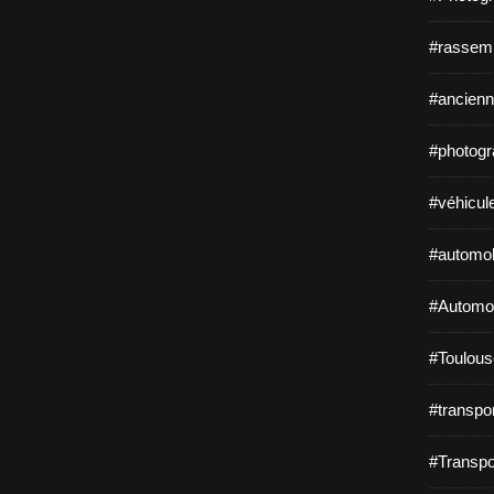
#rassem
#ancienn
#photogr
#véhicul
#automob
#Automob
#Toulous
#transpo
#Transpo