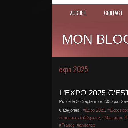
ACCUEIL
CONTACT
MON BLO
expo 2025
L'EXPO 2025 C'ES
Publié le
26 Septembre 2025
par Xav
Catégories :
#Expo 2025
,
#Expositio
#concours d'élégance
,
#Macadam Pa
#France
,
#annonce