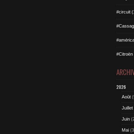
#circuit 
#Cassag
#américa
#Citroën
ARCHI
2026
Août
(
Juillet
Juin
(
Mai
(3