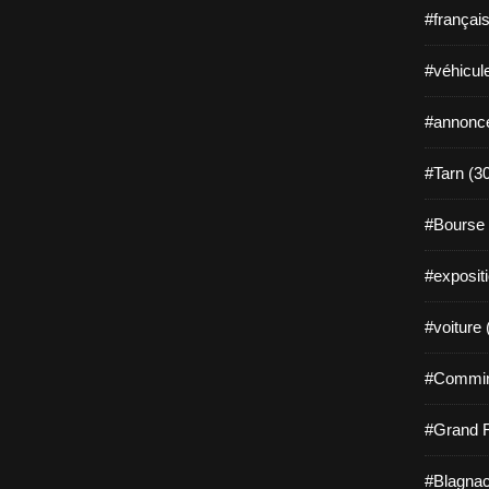
#françai
#véhicul
#annonce
#Tarn (3
#Bourse 
#exposit
#voiture 
#Commin
#Grand 
#Blagnac