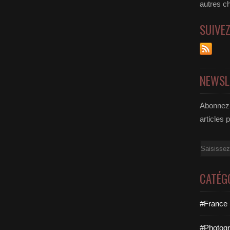
autres c
SUIVE
NEWSL
Abonnez-
articles 
Email
CATÉG
#France 
#Photogr