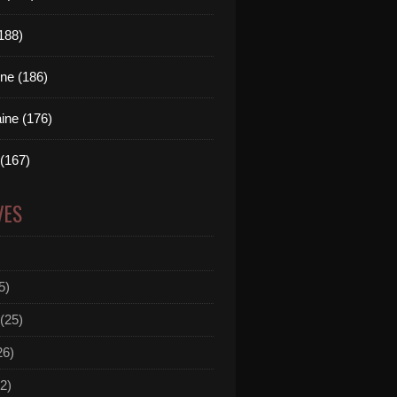
(188)
ne (186)
ine (176)
 (167)
VES
5)
(25)
26)
2)