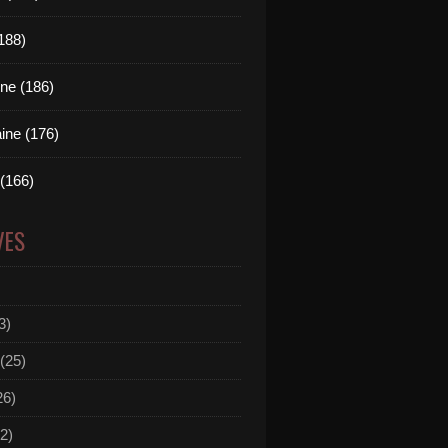
(188)
ne (186)
ine (176)
 (166)
VES
3)
(25)
26)
2)