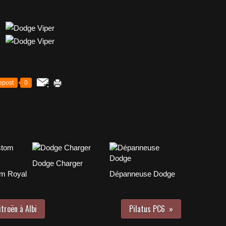
epost
0
Dodge Charger
m Royal
Dépanneuse Dodge
itroën à Albi
Pilatus PC6