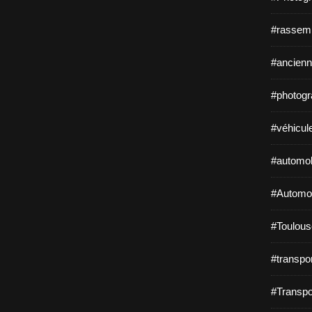
#rassem
#ancienn
#photogr
#véhicul
#automob
#Automob
#Toulous
#transpo
#Transpo