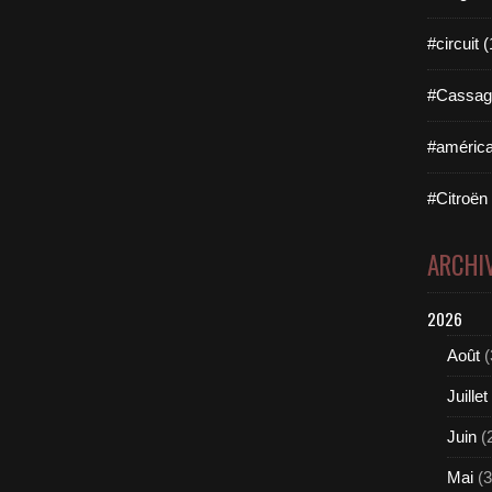
#circuit 
#Cassag
#américa
#Citroën
ARCHI
2026
Août
(
Juillet
Juin
(
Mai
(3