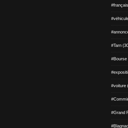
#françai
#véhicul
#annonce
#Tarn (3
#Bourse 
#exposit
#voiture 
#Commin
#Grand 
#Blagnac