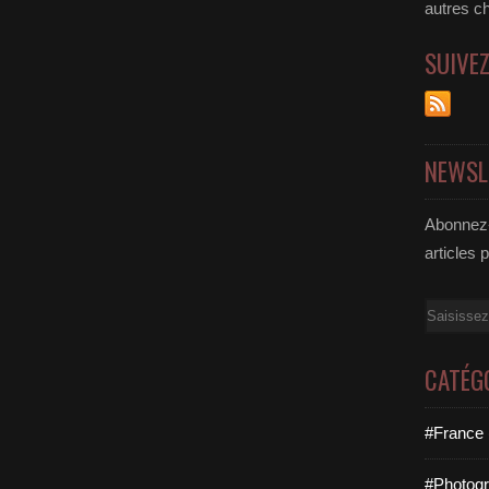
autres c
SUIVE
NEWSL
Abonnez-
articles 
Email
CATÉG
#France 
#Photogr