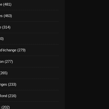
se (481)
es (463)
 (314)
03)
d'échange (279)
ion (277)
(265)
ges (233)
Rond (216)
 (202)