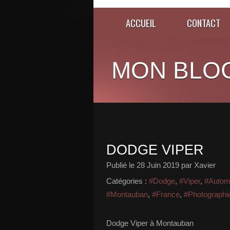
ACCUEIL
CONTACT
MON BLO
DODGE VIPER
Publié le
28 Juin 2019
par Xavier
Catégories :
#Dodge
,
#Viper
,
#Autom
#Montauban
,
#France
,
#Photographi
Dodge Viper à Montauban