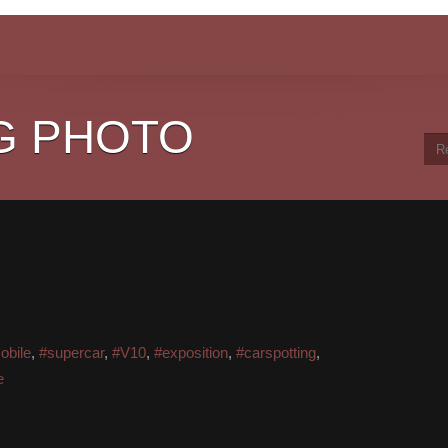
G PHOTO
obile
,
#supercar
,
#V10
,
#exposition
,
#carspotting
,
e