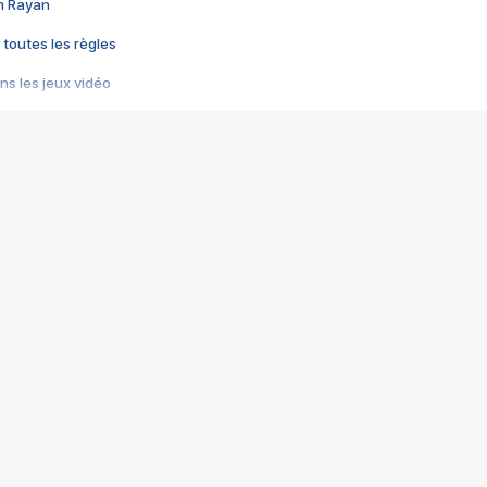
im Rayan
 toutes les règles
s les jeux vidéo
us choquant de Rockstar ? - Le scandale BULLY
e plus moche de Steam
du RÊVE tourne au CAUCHEMAR
pendant 8 heures
it… à tort
umiliés par un jeu vidéo
ire - Final Fantasy 8
ti un empire - Age of Empires
story DOFUS
tard, il crée l'un des pires jeux de tous les temps, MindsEye.