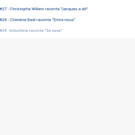
#27 : Christophe Willem raconte "Jacques a dit"
#26 : Chimène Badi raconte "Entre nous"
#25 : Indochine raconte "3e sexe"
#24 : Zaho raconte "C'est chelou"
#23 : Patrick Bruel raconte "Au café des délices"
#22 : Kyo raconte "Le chemin"
#21 : Nolwenn Leroy raconte "Cassé"
#20 : Patrick Hernandez raconte "Born to be alive"
#19 : Lorie raconte "Près de moi"
#18 : Michael Jones raconte "A nos actes manqués" (avec Jean-Jacque
#17 : Khaled raconte "Aïcha"
#16 : Corneille raconte "Parce qu'on vient de loin"